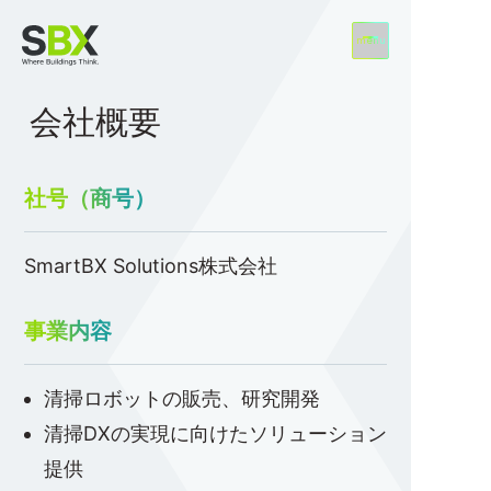
menu
会社概要
SBXについて
ソリューション
社号（商号）
業界別事例
ニュース
SmartBX Solutions株式会社
グローバル・ネットワーク
事業内容
清掃ロボットの販売、研究開発
日本
清掃DXの実現に向けたソリューション
提供